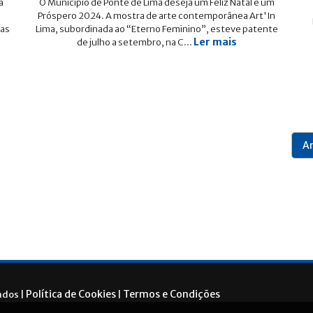
a
O Município de Ponte de Lima deseja um Feliz Natal e um
Próspero 2024. A mostra de arte contemporânea Art'In
ias
Lima, subordinada ao “Eterno Feminino”, esteve patente
Ler mais
de julho a setembro, na C...
An
Política de Cookies
Termos e Condições
ados |
|