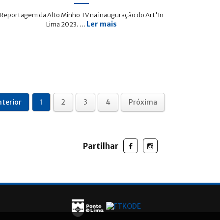
Reportagem da Alto Minho TV na inauguração do Art'In
Ler mais
Lima 2023. ...
terior
1
2
3
4
Próxima
Partilhar