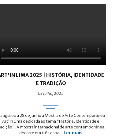
ART'IN LIMA 2025 | HISTÓRIA, IDENTIDADE
E TRADIÇÃO
03 Julho, 2025
naugurou a 28 de junho a Mostra de Arte Contemporânea
Art’In Lima dedicada ao tema "História, Identidade e
radição". A mostra internacional de arte contemporânea,
Ler mais
decorre em três espa...