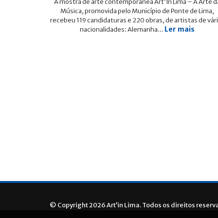
A mostra de arte contemporânea Art’In Lima – A Arte d
Música, promovida pelo Município de Ponte de Lima,
recebeu 119 candidaturas e 220 obras, de artistas de vár
Ler mais
nacionalidades: Alemanha...
© Copyright 2026 Art’in Lima. Todos os direitos reserv