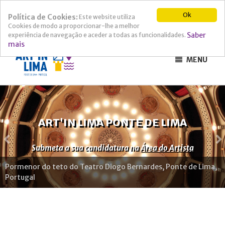
Ok
Política de Cookies:
Este website utiliza
Cookies de modo a proporcionar-lhe a melhor
Saber
experiência de navegação e aceder a todas as funcionalidades.
mais
MENU
ART'IN LIMA PONTE DE LIMA
Submeta a sua candidatura na
Área do Artista
Pormenor do teto do Teatro Diogo Bernardes, Ponte de Lima,
Portugal