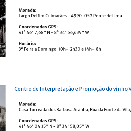
Morada:
Largo Delfim Guimarães - 4990-052 Ponte de Lima
Coordenadas GPS:
41° 46' 7,68" N - 8° 34' 56,639" W
Horário:
3ª Feira a Domingo: 10h-12h30 e 14h-18h
Centro de Interpretação e Promoção do vinho 
Morada:
Casa Torreada dos Barbosa Aranha, Rua da Fonte da Vil
Coordenadas GPS:
41° 46' 04,15" N - 8° 34' 58,05" W