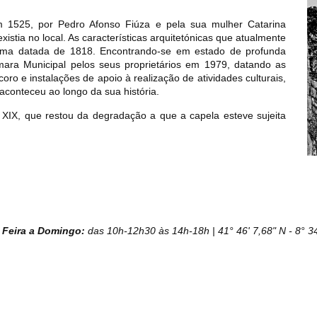
em 1525, por Pedro Afonso Fiúza e pela sua mulher Catarina
stia no local. As características arquitetónicas que atualmente
rma datada de 1818. Encontrando-se em estado de profunda
ara Municipal pelos seus proprietários em 1979, datando as
ro e instalações de apoio à realização de atividades culturais,
conteceu ao longo da sua história.
. XIX, que restou da degradação a que a capela esteve sujeita
ª Feira a Domingo:
das 10h-12h30 às 14h-18h | 41° 46' 7,68" N - 8° 3