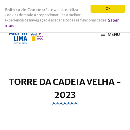
Ok
Política de Cookies:
Este website utiliza
Cookies de modo a proporcionar-lhe a melhor
Saber
experiência de navegação e aceder a todas as funcionalidades.
mais
MENU
TORRE DA CADEIA VELHA -
2023